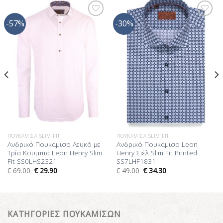
-57%
-30%
Προσθήκη
Προσθήκη
στη Λίστα
στη Λίστα
Επιθυμίας
Επιθυμίας
ΠΟΥΚΆΜΙΣΑ SLIM FIT
ΠΟΥΚΆΜΙΣΑ SLIM FIT
Ανδρικό Πουκάμισο Λευκό με
Ανδρικό Πουκάμισο Leon
Τρία Κουμπιά Leon Henry Slim
Henry Σιέλ Slim Fit Printed
Fit SS0LHS2321
SS7LHF1831
€
69.00
€
29.90
€
49.00
€
34.30
ΚΑΤΗΓΟΡΙΕΣ ΠΟΥΚΑΜΙΣΩΝ