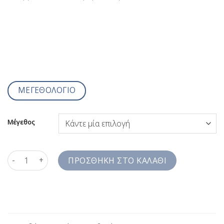
ΜΕΓΕΘΟΛΟΓΙΟ
Μέγεθος
Ριγέ Πουκάμισο Slim Line Σιέλ SS2JZB3194 ποσότητα
ΠΡΟΣΘΉΚΗ ΣΤΟ ΚΑΛΆΘΙ