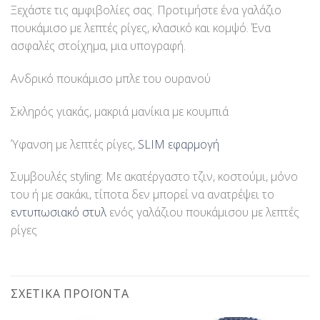
Ξεχάστε τις αμφιβολίες σας. Προτιμήστε ένα γαλάζιο
πουκάμισο με λεπτές ρίγες, κλασικό και κομψό. Ένα
ασφαλές στοίχημα, μια υπογραφή.
Ανδρικό πουκάμισο μπλε του ουρανού
Σκληρός γιακάς, μακριά μανίκια με κουμπιά
Ύφανση με λεπτές ρίγες,
SLIM εφαρμογή
Συμβουλές styling: Με ακατέργαστο τζιν, κοστούμι, μόνο
του ή με σακάκι, τίποτα δεν μπορεί να ανατρέψει το
εντυπωσιακό στυλ
ενός γαλάζιου πουκάμισου με λεπτές
ρίγες
ΣΧΕΤΙΚΆ ΠΡΟΪΌΝΤΑ