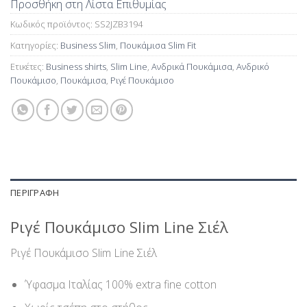
Προσθήκη στη Λίστα Επιθυμίας
Κωδικός προϊόντος:
SS2JZB3194
Κατηγορίες:
Business Slim
,
Πουκάμισα Slim Fit
Ετικέτες:
Business shirts
,
Slim Line
,
Ανδρικά Πουκάμισα
,
Ανδρικό
Πουκάμισο
,
Πουκάμισα
,
Ριγέ Πουκάμισο
ΠΕΡΙΓΡΑΦΉ
Ριγέ Πουκάμισο Slim Line Σιέλ
Ριγέ Πουκάμισο Slim Line Σιέλ
Ύφασμα Ιταλίας 100% extra fine cotton